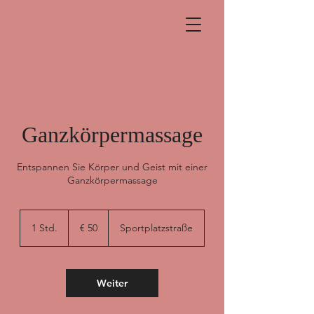
Ganzkörpermassage
Entspannen Sie Körper und Geist mit einer
Ganzkörpermassage
50
Euro
1 Std.
1
€ 50
Sportplatzstraße
S
t
d
Weiter