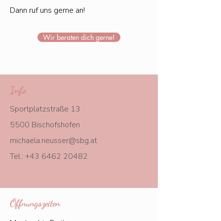
Dann ruf uns gerne an!
Wir beraten dich gerne!
Info
Sportplatzstraße 13
5500 Bischofshofen
michaela.neusser@sbg.at
Tel.:
+43 6462 20482
Öffnungszeiten